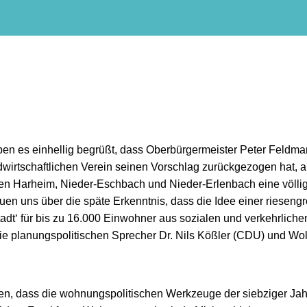
 es einhellig begrüßt, dass Oberbürgermeister Peter Feldm
dwirtschaftlichen Verein seinen Vorschlag zurückgezogen hat, a
hen Harheim, Nieder-Eschbach und Nieder-Erlenbach eine völli
uen uns über die späte Erkenntnis, dass die Idee einer rieseng
tadt‘ für bis zu 16.000 Einwohner aus sozialen und verkehrliche
die planungspolitischen Sprecher Dr. Nils Kößler (CDU) und Wo
n, dass die wohnungspolitischen Werkzeuge der siebziger Jah