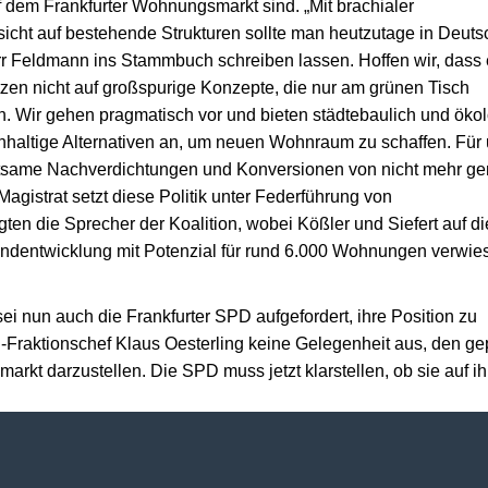
 dem Frankfurter Wohnungsmarkt sind. „Mit brachialer
ht auf bestehende Strukturen sollte man heutzutage in Deuts
r Feldmann ins Stammbuch schreiben lassen. Hoffen wir, dass 
setzen nicht auf großspurige Konzepte, die nur am grünen Tisch
. Wir gehen pragmatisch vor und bieten städtebaulich und öko
chhaltige Alternativen an, um neuen Wohnraum zu schaffen. Für
utsame Nachverdichtungen und Konversionen von nicht mehr ge
gistrat setzt diese Politik unter Federführung von
en die Sprecher der Koalition, wobei Kößler und Siefert auf di
ndentwicklung mit Potenzial für rund 6.000 Wohnungen verwie
i nun auch die Frankfurter SPD aufgefordert, ihre Position zu
D-Fraktionschef Klaus Oesterling keine Gelegenheit aus, den ge
arkt darzustellen. Die SPD muss jetzt klarstellen, ob sie auf ih