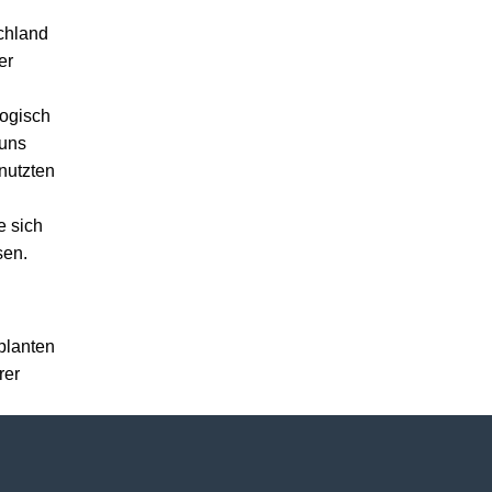
chland
er
logisch
 uns
nutzten
e sich
sen.
planten
rer