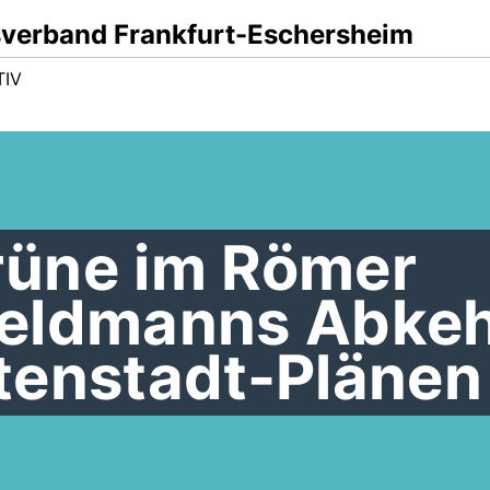
sverband Frankfurt-Eschersheim
TIV
üne im Römer
Feldmanns Abke
tenstadt-Plänen