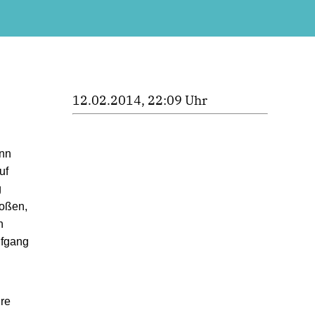
12.02.2014, 22:09 Uhr
ann
uf
g
roßen,
n
lfgang
re