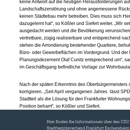
keine Antwort auf die heutigen Herausforderungen auf
Landschaftszerstörung und ohne angemessene Rücksic
keinen Städtebau mehr betreiben. Dies muss sich Her
dazugelernt hat“, so Kößler und Siefert weiter. „Wir 
ausgedacht werden und die Bevölkerung verunsichern
vertretbare, zügig realisierbare und entsprechend na
stehen die Arrondierung bestehender Quartiere, beh
Büro- oder Gewerbeflächen im Vordergrund. Und der Ma
Planungsdezernent Olaf Cunitz entsprechend um“, sagt
im Geschäftsgang befindliche Vorlage zur Wohnbaula
Nach der späten Erkenntnis des Oberbürgermeisters se
korrigieren. „Seit April vergangenen Jahres lässt SP
Stadtteil als die Lösung für den Frankfurter Wohnungsm
Position beharrt“, so Kößler und Siefert.
Hier finden Sie Informationen über den CDU
Stadtbezirksverband Frankfurt Eschersheim